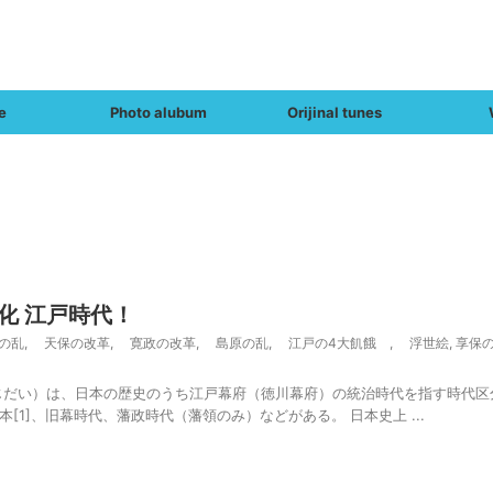
e
Photo alubum
Orijinal tunes
化 江戸時代！
の乱
,
天保の改革
,
寛政の改革
,
島原の乱
,
江戸の4大飢餓
,
浮世絵
,
享保
じだい）は、日本の歴史のうち江戸幕府（徳川幕府）の統治時代を指す時代区
[1]、旧幕時代、藩政時代（藩領のみ）などがある。 日本史上 ...