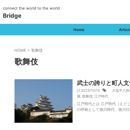
connect the world to the world
Bridge
Home
Articl
HOME
>
歌舞伎
歌舞伎
武士の誇りと町人文
2023/10/15
大塩平八郎
康
,
歌舞伎
,
江戸時代
江戸時代とは 江戸時代（えど
の呼称として徳川時代、徳川日本