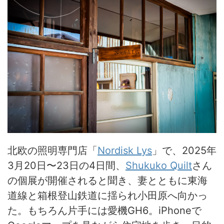
北欧の照明専門店「
Nordisk Lys
」で、2025年
3月20日〜23日の4日間、
Shukuko Quilt
さん
の個展が開催されると聞き、妻とともに東海
道線と箱根登山鉄道に揺られ小田原へ向かっ
た。もちろん片手には愛機GH6。iPhoneで